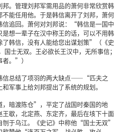
刘邦。管理刘邦军需用品的萧何非常欣赏韩
邦不能任用他。于是韩信离开了刘邦，萧何
韩信追回。萧何对刘邦说：“韩信是一国中
只是想一辈子在汉中称王的话，可以不用韩
除了韩信，没有人能给您出谋划策”（《史
者，国士无双。王必欲长王汉中，无所事信；
事者。”）
韩信总结了项羽的两大缺点——“匹夫之
上和军事上给刘邦提出了系统的规划。
道，暗渡陈仓”，平定了战国时秦国的地
赵王歇，北定燕、东定齐，最后在垓下十面
自刎于乌江。《史记》中称他“国士无双”
口称赞他“连百万之军，战必胜，攻必