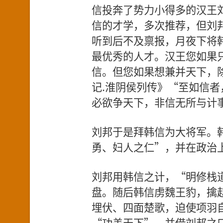
信投奔了势力小得多的汉王
信的才学，多次推荐，但刘
听到后不及禀报，月夜下将
最优秀的人才。汉王您如果
信。但您如果想兼并天下，
记.淮阴侯列传》“至如信
必欲争天下，非信无所与计
刘邦于是拜韩信为大将军。
勇、妇人之仁”，并在政治
刘邦用韩信之计，“明修栈
盘。随后韩信虏魏王豹，擒
埋伏、四面楚歌，迫使项羽
“功盖天下”，并借刘邦之