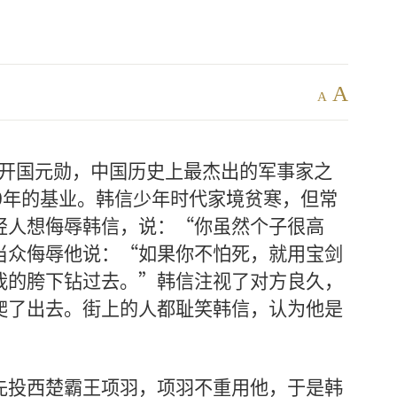
A
A
，西汉开国元勋，中国历史上最杰出的军事家之
0年的基业。韩信少年时代家境贫寒，但常
轻人想侮辱韩信，说：“你虽然个子很高
当众侮辱他说：“如果你不怕死，就用宝剑
我的胯下钻过去。”韩信注视了对方良久，
爬了出去。街上的人都耻笑韩信，认为他是
先投西楚霸王项羽，项羽不重用他，于是韩