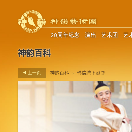
20周年纪念
演出
艺术团
艺
神韵百科
>
上一页
神韵百科
韩信胯下忍辱