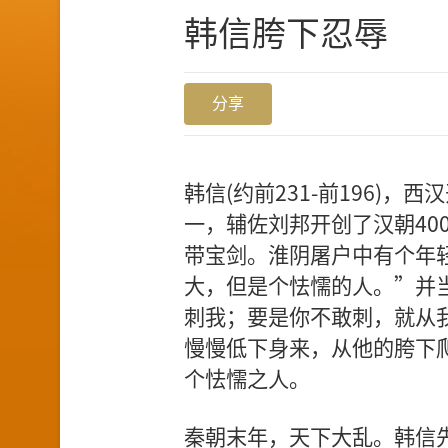
韩信胯下忍辱
分享
韩信(约前231-前196)
一，辅佐刘邦开创了汉朝40
带宝剑。淮阴屠户中有个年
大，但是个怯懦的人。”并
刺我；要是你不敢刺，就从
慢慢低下身来，从他的胯下
个怯懦之人。
秦朝末年，天下大乱。韩信