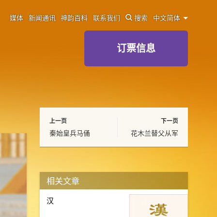
媒体
新闻通讯
神韵百科
联系我们
搜索
中文简体
订票信息
上一页
下一页
秦始皇兵马俑
花木兰替父从军
相关文章
汉