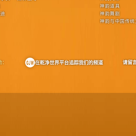
战
神韵道具
啟迪
神韵舞剧
神韵与中国传统
动：
请留
在乾净世界平台追踪我们的频道