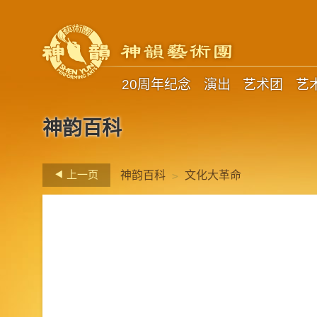
20周年纪念
演出
艺术团
艺
神韵百科
>
上一页
神韵百科
文化大革命