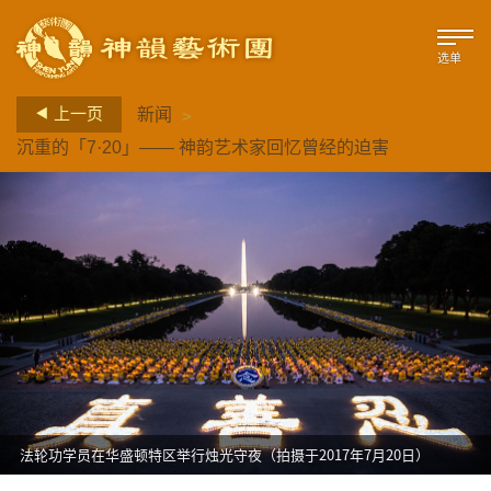
选单
>
上一页
新闻
沉重的「7·20」—— 神韵艺术家回忆曾经的迫害
法轮功学员在华盛顿特区举行烛光守夜（拍摄于2017年7月20日）