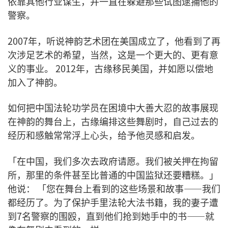
依靠其他行业谋生，并一直在躲避那些试图逮捕他的
警察。
2007年，听说神韵艺术团在美国成立了，他看到了再
次涉足艺术的希望，当然，这是一个更大的、更有意
义的事业。 2012年，古缘移民美国，并如愿以偿地
加入了神韵。
如何把中国法轮功学员在困境中大善大忍的故事展现
在神韵的舞台上，古缘编排这些舞剧时，自己过去的
经历和感触常常浮上心头，给予他灵感和启发。
「在中国，我们多次去政府请愿。我们被关押在拘留
所，那里的条件甚至比普通的中国监狱还要糟糕。」
他说： 「您在舞台上看到的这些场景和故事——我们
都经历了。为了保护手里法轮大法书籍，我的妻子遭
到7名警察的围殴，直到他们抢到她手中的书——就