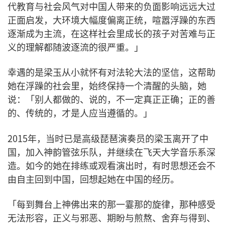
代教育与社会风气对中国人带来的负面影响远远大过
正面启发，大环境大幅度偏离正统，喧嚣浮躁的东西
逐渐成为主流，在这样社会里成长的孩子对苦难与正
义的理解都随波逐流的很严重。」
幸遇的是梁玉从小就怀有对法轮大法的坚信，这帮助
她在浮躁的社会里，始终保持一个清醒的头脑，她
说：「别人都做的、说的，不一定真正正确；正的善
的、传统的，才是人应当遵循的。」
2015年，当时已是高级琵琶演奏员的梁玉离开了中
国，加入神韵管弦乐队，并继续在飞天大学音乐系深
造。如今的她在排练或观看演出时，有时思想还会不
由自主回到中国，回想起她在中国的经历。
「每到舞台上神佛出来的那一霎那的旋律，那种感受
无法形容，正义与邪恶、期盼与煎熬、舍弃与得到、