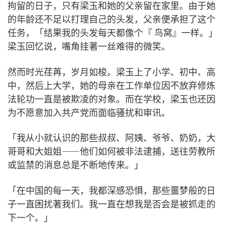
拘留的日子，只有梁玉和她的父亲留在家里。由于她
的年龄还不足以打理自己的头发，父亲便承担了这个
任务，「结果我的头发每天都像个『 鸟窝』一样。」
梁玉回忆说，嘴角挂著一丝难得的微笑。
然而时光荏苒，岁月如梭。梁玉上了小学、初中、高
中，然后上大学，她的母亲在工作单位因不放弃修炼
法轮功一直是被欺凌的对象。而在学校，梁玉也还因
为不愿意加入共产党而面临骚扰和审讯。
「我从小就认识的那些叔叔、阿姨、爷爷、奶奶，大
哥哥和大姐姐——他们如何被非法逮捕，送往劳教所
或监禁的消息总是不断地传来。」
「在中国的每一天，我都深感恐惧，那些噩梦般的日
子一直困扰著我们。我一直在想我是否会是被抓走的
下一个。」