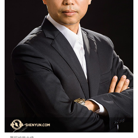
舞蹈编导古缘