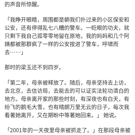
的声音所惊醒。
「我睁开眼睛，周围都是朝我们扑过来的小区保安和
公安，还有停得乱七八糟的警车。一眨眼的功夫，就
只剩下我自己孤零零地留在原地，我的妈妈和几个阿
姨都被那群疯了一样的公安按进了警车，呼啸而
去⋯⋯」
那时的梁玉还不到四岁。
「第二年，母亲被释放了。随后，母亲坚持去上访，
去北京，去信访局，去能去的可以证实法轮功清白的
地方。母亲离开家的那些时刻，有深夜也有白天，有
纷飞的鹅毛大雪，也有晴朗万里无云的日子，每次我
看著她离开，又在期盼中等著她回来。」 她说。
「2001年的一天夜里母亲被抓走了。」在那段母亲被