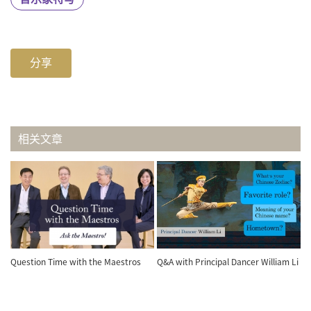
分享
相关文章
Question Time with the Maestros
Q&A with Principal Dancer William Li