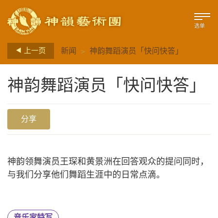
选单
>
上一页
新闻
神韵舞蹈演员「快问快答」
神韵舞蹈演员「快问快答」
分享
神韵领舞演员王琛和黄景洲在回答观众的提问同时，
与我们分享他们舞蹈生涯中的日常点滴。
音乐家特写