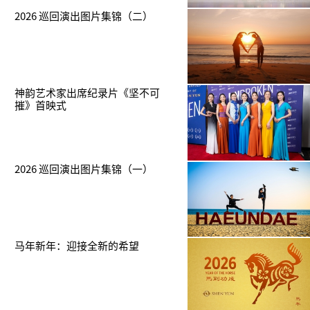
2026 巡回演出图片集锦（二）
神韵艺术家出席纪录片《坚不可
摧》首映式
2026 巡回演出图片集锦（一）
马年新年：迎接全新的希望