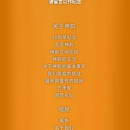
请留言以作纪念
关于神韵
20周年纪念
走近神韵
神韵交响乐团
神韵的生活
关于神韵的基本事实
我们面临的挑战
藝術與靈性的啟迪
艺术家
观赏礼仪
视频
最新
关于我们