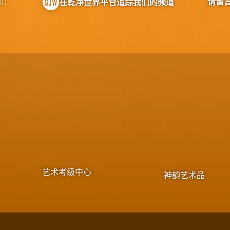
动：
请留
在乾净世界平台追踪我们的频道
艺术考级中心
神韵艺术品