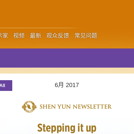
术家
视频
最新
观众反馈
常见问题
6月 2017
All