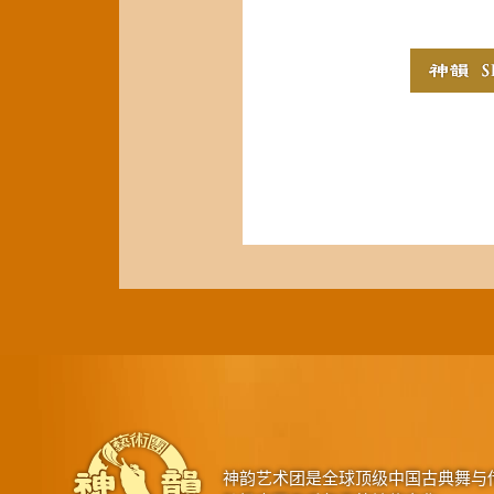
神韵艺术团是全球顶级中国古典舞与