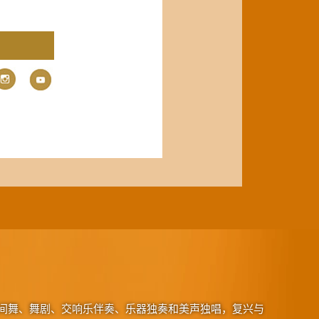
间舞、舞剧、交响乐伴奏、乐器独奏和美声独唱，复兴与