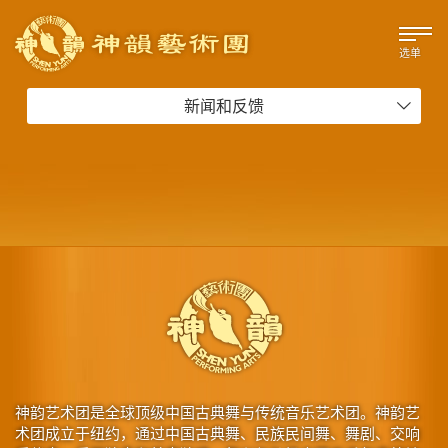
选单
新闻和反馈
神韵艺术团是全球顶级中国古典舞与传统音乐艺术团。神韵艺
术团成立于纽约，通过中国古典舞、民族民间舞、舞剧、交响