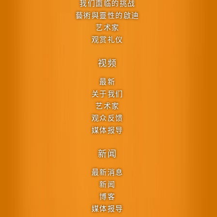
我们面临的挑战
藝術與靈性的啟迪
艺术家
观赏礼仪
视频
最新
关于我们
艺术家
观众反馈
媒体报导
新闻
最新消息
新闻
博客
媒体报导