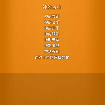
神韵百科
神韵舞蹈
神韵音乐
神韵声乐
神韵服饰
神韵天幕
神韵道具
神韵舞剧
神韵与中国传统文化